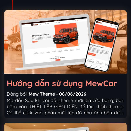
Hướng dẫn sử dụng MewCar
Đăng bởi:
Mew Theme - 08/06/2026
Mở đầu Sau khi cài đặt theme mới lên cửa hàng, bạn
bấm vào THIẾT LẬP GIAO DIỆN để tùy chỉnh theme.
Có thể click vào phần mũi tên đỏ như ảnh bên dưới:
Tổng quan thiết lập gồm các mục như sau 1. Thiết lập
chung Up ảnh đại diện website (favicon). (Kích thước