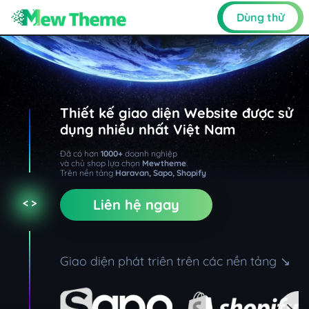
Dùng thử
Thiết kế giao diện Website
được sử
dụng nhiều nhất Việt Nam
Đã có hơn
1000+
doanh nghiệp
và chủ shop lựa chọn
Mewtheme
.
Trên nền tảng
Haravan, Sapo, Shopify
< >
Liên hệ ngay
Giao diện phát triên trên các nền tảng ↘︎