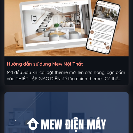
tiêu chuẩn là bội số của 48 - tối thiểu 48x48px) Các
màu chủ đạo và cơ bản xuyên suốt giao diện Chọn số
dòng tiêu đề Thông tin liên hệ hotline, fanpage, zalo
Chọn nền, icon background trang trí dưới head 2. Thiết
lập app Haravan - Trong mục DÙNG HARAVAN APP:
bật để chạy thư viện...
Hướng dẫn sử dụng Mew Nội Thất
Mở đầu Sau khi cài đặt theme mới lên cửa hàng, bạn bấm
vào THIẾT LẬP GIAO DIỆN để tùy chỉnh theme. Có thể
click vào phần mũi tên đỏ như ảnh bên dưới: Tổng quan
thiết lập gồm các mục như sau 1. Thiết lập chung Up ảnh
đại diện website (favicon). (Kích thước tiêu chuẩn là bội số
của 48 - tối thiểu 48x48px) Các màu chủ đạo và cơ bản
xuyên suốt giao diện Chọn số dòng tiêu đề, nền, màu
nền hiển thị ở item sản phẩm/dự án Chọn nền
Breadcrumb Chọn menu breadcrumb để hiển thị đa cấp
Với sản phẩm nằm trong nhiều nhóm khác nhau...