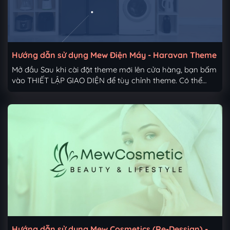
Hướng dẫn sử dụng Mew Điện Máy - Haravan Theme
Mở đầu Sau khi cài đặt theme mới lên cửa hàng, bạn bấm
vào THIẾT LẬP GIAO DIỆN để tùy chỉnh theme. Có thể
click vào phần mũi tên đỏ như ảnh bên dưới: Tổng quan
thiết lập gồm các mục như sau 1. Thiết lập chung Up ảnh
đại diện website (favicon). (Kích thước tiêu chuẩn là bội số
của 48 - tối thiểu 48x48px) Các màu chủ đạo và cơ bản
xuyên suốt giao diện Chọn số dòng tiêu đề hiển thị ở item
sản phẩm Chọn menu breadcrumb để hiển thị đa cấp Với
sản phẩm nằm trong nhiều nhóm khác nhau bạn có thể
sử dụng...
Hướng dẫn sử dụng Mew Cosmetics (Re-Dessign) -