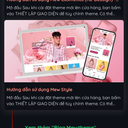
Haravan Theme
Mở đầu Sau khi cài đặt theme mới lên cửa hàng, bạn bấm
vào THIẾT LẬP GIAO DIỆN để tùy chỉnh theme. Có thể
click vào phần mũi tên đỏ như ảnh bên dưới: Tổng quan
thiết lập gồm các mục như sau 1. Thiết lập chung Up ảnh
đại diện website (favicon). (Kích thước tiêu chuẩn là bội số
của 48 - tối thiểu 48x48px) Các màu chủ đạo và cơ bản
xuyên suốt giao diện Chọn số dòng tiêu đề hiển thị ở item
sản phẩm Chọn menu breadcrumb để hiển thị đa cấp Với
sản phẩm nằm trong nhiều nhóm khác nhau bạn có thể
sử dụng...
Hướng dẫn sử dụng Mew Style
Mở đầu Sau khi cài đặt theme mới lên cửa hàng, bạn bấm
vào THIẾT LẬP GIAO DIỆN để tùy chỉnh theme. Có thể
click vào phần mũi tên đỏ như ảnh bên dưới: Tổng quan
thiết lập gồm các mục như sau 1. Thiết lập chung Up ảnh
đại diện website (favicon). (Kích thước tiêu chuẩn là bội số
Xem thêm "Blog Mewtheme"
của 48 - tối thiểu 48x48px) Các màu chủ đạo và cơ bản