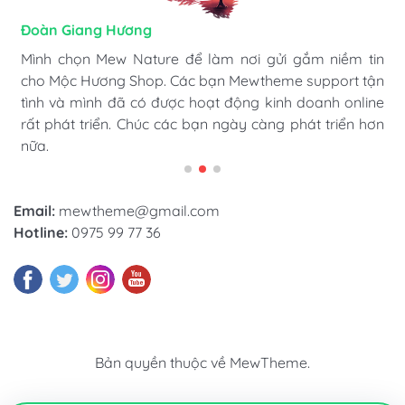
Hương Suri
Đoàn Giang Hương
Ngọc Anh
Mình đang kinh doanh thiết bị Y tế, mình đã sử dụng
Mình chọn Mew Nature để làm nơi gửi gắm niềm tin
Mew Furniture có lẽ là giao diện tuyệt vời nhất với mình
Mew Clinic của Mewtheme. Mình cảm thấy rất tuyệt vời
cho Mộc Hương Shop. Các bạn Mewtheme support tận
hiện tại. Doanh số của mình bùng nổ sau khi chuyển
khi được Mewtheme support nhiệt tình, mặc dù mình
tình và mình đã có được hoạt động kinh doanh online
đổi số và sử dụng giao diện bên Mewtheme. Chúc các
mới chập chững bước đầu vào kinh doanh online trên
rất phát triển. Chúc các bạn ngày càng phát triển hơn
bạn ngày càng thanh công hơn nữa nhé.
website.
nữa.
Email:
mewtheme@gmail.com
Hotline:
0975 99 77 36
Bản quyền thuộc về
MewTheme
.