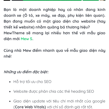
Bạn là một doanh nghiệp hay cá nhân đang kinh
doanh xe (Ô tô, xe máy, xe đạp, phụ kiện liên quan).
Bạn đang muốn có một
giao diện cho website (hay
thiết kế website) nhằm quảng bá thương hiệu?
MewTheme sẽ mang lại nhiều hơn thế với mẫu giao
diện mới
Mew S
.
Cùng nhà Mew điểm nhanh qua về mẫu giao diện này
nhé!
Những ưu điểm đặc biệt:
Hỗ trợ tối ưu cho SEO
Website được phân chia các thẻ heading SEO
Giao diện update với tiêu chí mới nhất của google
(
Core Web Vitals)
với chỉ số đánh giá rất tốt.