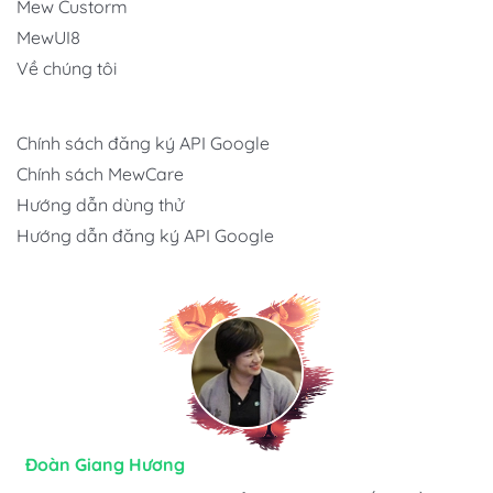
Mew Custorm
MewUI8
Về chúng tôi
Chính sách đăng ký API Google
Chính sách MewCare
Hướng dẫn dùng thử
Hướng dẫn đăng ký API Google
Hương Suri
Đoàn Giang Hương
Ngọc Anh