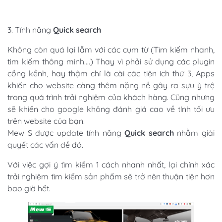
3. Tính năng
Quick search
Không còn quá lại lẫm với các cụm từ (Tìm kiếm nhanh,
tìm kiếm thông minh....) Thay vì phải sử dụng các plugin
cồng kềnh, hay thậm chí là cài các tiện ích thứ 3, Apps
khiến cho website càng thêm nặng nề gây ra sựu ỳ trệ
trong quá trình trải nghiệm của khách hàng. Cũng nhưng
sẽ khiến cho google không đánh giá cao về tính tối ưu
trên website của bạn.
Mew S được update tính năng
Quick search
nhằm giải
quyết các vấn đề đó.
Với việc gợi ý tìm kiếm 1 cách nhanh nhất, lại chính xác
trải nghiệm tìm kiếm sản phẩm sẽ trở nên thuận tiện hơn
bao giờ hết.