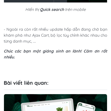
HIển thị
Quick search
trên mobile
- Ngoài ra còn rất nhiều update hấp dẫn đang chờ bạn
khám phá như: Ajax Cart, bộ lọc tùy chỉnh khác nhau cho
từng danh mục, ....
Chúc các bạn một giáng sinh an lành! Cảm ơn rất
nhiều.
Bài viết liên quan: