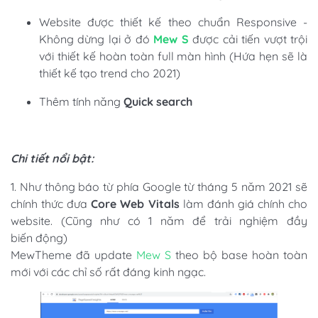
Website được thiết kế theo chuẩn Responsive -
Không dừng lại ở đó
Mew S
được cải tiến vượt trội
với thiết kế hoàn toàn full màn hình (Hứa hẹn sẽ là
thiết kế tạo trend cho 2021)
Thêm tính năng
Quick search
Chi tiết nổi bật:
1. Như thông báo từ phía Google từ tháng 5 năm 2021 sẽ
chính thức đưa
Core Web Vitals
làm đánh giá chính cho
website. (Cũng như có 1 năm để trải nghiệm đầy
biến động)
MewTheme đã update
Mew S
theo bộ base hoàn toàn
mới với các chỉ số rất đáng kinh ngạc.